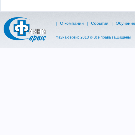
|
O компании
|
События
|
Обучени
Фауна-сервис 2013 © Все права защищены