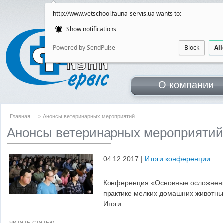
http://www.vetschool.fauna-servis.ua wants to:
Show notifications
Школа обме
Powered by SendPulse
Block
Al
для врачей ветери
O компании
Главная
> Анонсы ветеринарных мероприятий
Анонсы ветеринарных мероприятий
04.12.2017 |
Итоги конференции
Конференция «Основные осложнени
практике мелких домашних животны
Итоги
читать статью