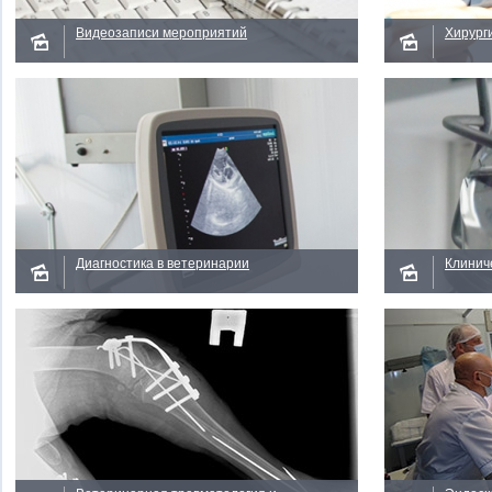
Видеозаписи мероприятий
Хирурги
Смотреть
Смотре
Диагностика в ветеринарии
Клинич
Смотреть
Смотре