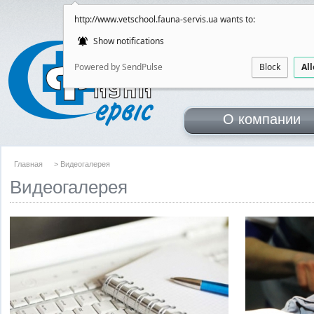
http://www.vetschool.fauna-servis.ua wants to:
Show notifications
Школа обме
Powered by SendPulse
Block
Al
для врачей ветери
O компании
Главная
> Видеогалерея
Видеогалерея