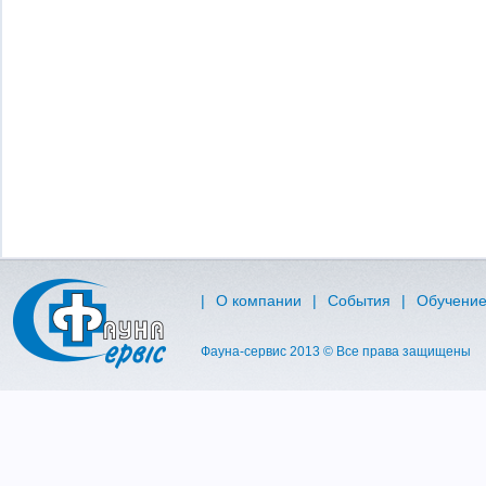
|
O компании
|
События
|
Обучени
Фауна-сервис 2013 © Все права защищены